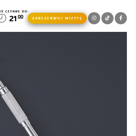
IŚ CZYNNE DO:
21
00
ZAREZERWUJ WIZYTĘ