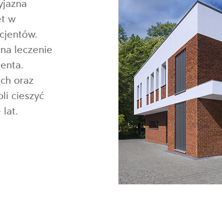
yjazna
et w
cjentów.
na leczenie
enta.
ch oraz
i cieszyć
lat.