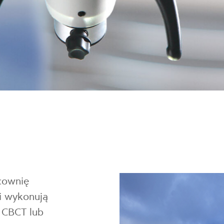
cownię
ci wykonują
k CBCT lub