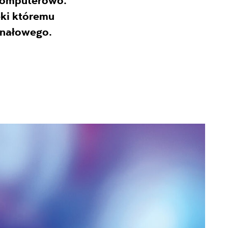
komputerowo.
ki któremu
kanałowego.